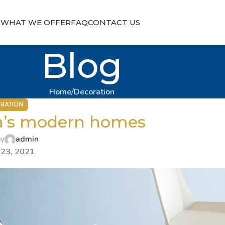
S
WHAT WE OFFER
FAQ
CONTACT US
Blog
Home
Decoration
RATION
ta’s modern homes
by
admin
 23, 2021