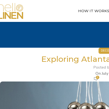
HOW IT WORK
DECO
Exploring Atlan
Posted 
On July
0