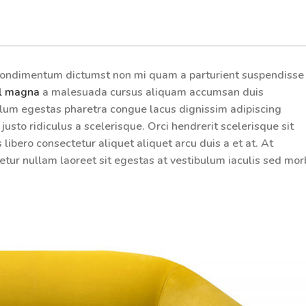
it condimentum dictumst non mi quam a parturient suspendisse
l magna
a malesuada cursus aliquam accumsan duis
ulum egestas pharetra congue lacus dignissim adipiscing
usto ridiculus a scelerisque. Orci hendrerit scelerisque sit
ibero consectetur aliquet aliquet arcu duis a et at. At
tur nullam laoreet sit egestas at vestibulum iaculis sed mor