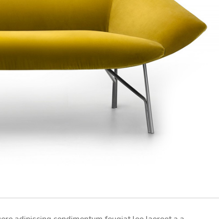
uere adipiscing condimentum feugiat leo laoreet a a