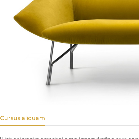
Cursus aliquam
Ultricies inceptos parturient purus tempor dapibus ac eu pos