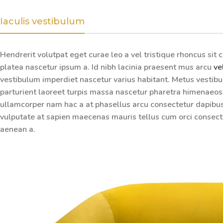
Iaculis vestibulum
Hendrerit volutpat eget curae leo a vel tristique rhoncus s
platea nascetur ipsum a. Id nibh lacinia praesent mus arcu
ve
vestibulum imperdiet nascetur varius habitant. Metus vestib
parturient laoreet turpis massa nascetur pharetra himenaeos j
ullamcorper nam hac a at phasellus arcu consectetur dapibus l
vulputate at sapien maecenas mauris tellus cum orci consecte
aenean a.